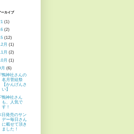
アーカイブ
21
(1)
16
(2)
15
(12)
12月
(1)
11月
(2)
10月
(1)
9月
(6)
下鴨神社さんの
名月菅絃祭
【かんげんさ
い】
下鴨神社さん
も、人気で
す！
本日発売のサン
デー毎日さん
に載せて頂き
ました！