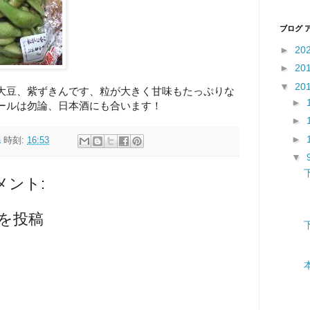
ブログ 
►
20
►
20
▼
20
大豆、紫ずきんです、粒が大きく甘味もたっぷりな
►
ールは勿論、日本酒にも合います！
►
►
a
時刻:
16:53
▼
メント:
を投稿