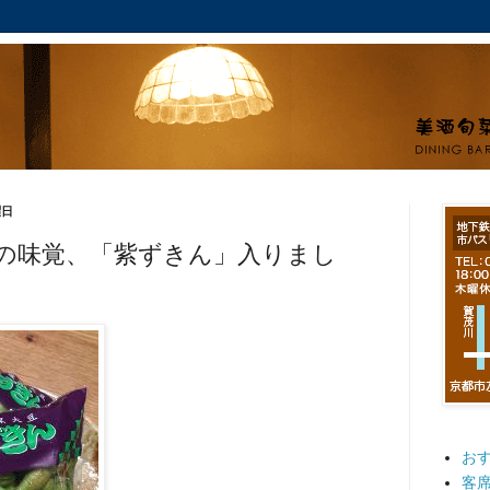
曜日
の味覚、「紫ずきん」入りまし
お
客