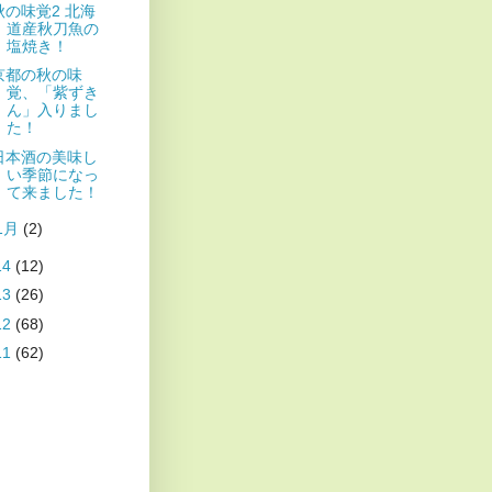
秋の味覚2 北海
道産秋刀魚の
塩焼き！
京都の秋の味
覚、「紫ずき
ん」入りまし
た！
日本酒の美味し
い季節になっ
て来ました！
1月
(2)
14
(12)
13
(26)
12
(68)
11
(62)