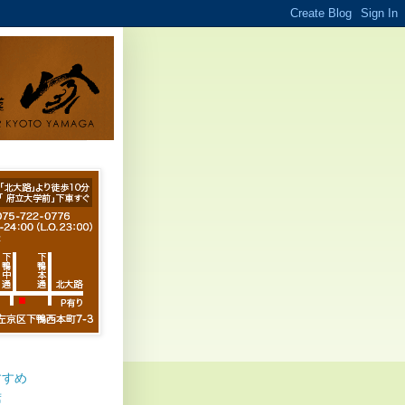
すすめ
席